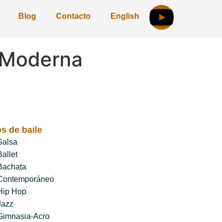
Blog
Contacto
English
 Moderna
os de baile
Salsa
Ballet
Bachata
Contemporáneo
Hip Hop
Jazz
Gimnasia-Acro