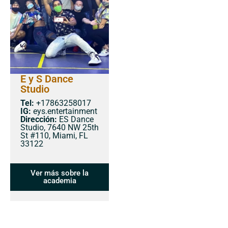
E y S Dance
Studio
Tel:
+17863258017
IG:
eys.entertainment
Dirección:
ES Dance
Studio, 7640 NW 25th
St #110, Miami, FL
33122
Ver más sobre la
academia