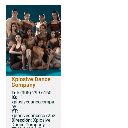
Xplosive Dance
Company
Tel:
(305)-299-6160
IG:
xplosivedancecompa
ny
YT:
xplosivedanceco7252
Dirección:
​Xplosive
Dance Company,