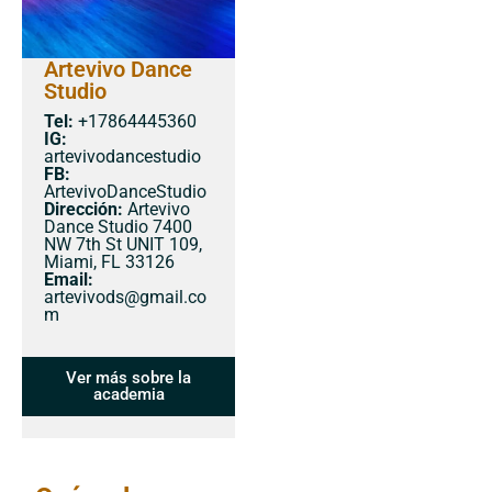
Artevivo Dance
Studio
Tel:
+17864445360
IG:
artevivodancestudio
FB:
ArtevivoDanceStudio
Dirección:
Artevivo
Dance Studio 7400
NW 7th St UNIT 109,
Miami, FL 33126
Email:
artevivods@gmail.co
m
Ver más sobre la
academia