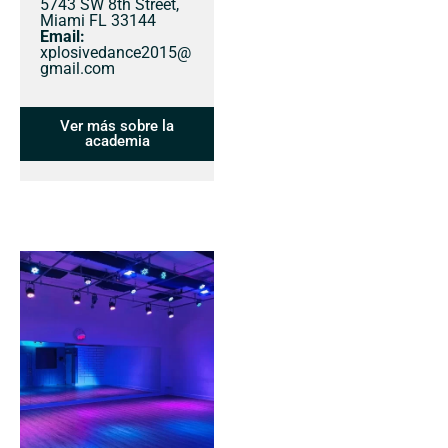
5743 SW 8th Street,
Miami FL 33144
Email:
xplosivedance2015@
gmail.com
Ver más sobre la
academia