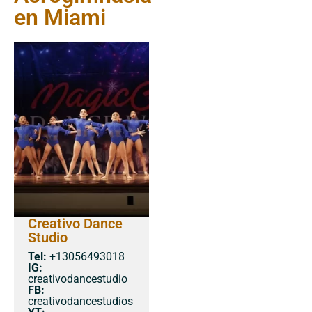
en Miami
Creativo Dance
Studio
Tel:
+13056493018
IG:
creativodancestudio
FB:
creativodancestudios