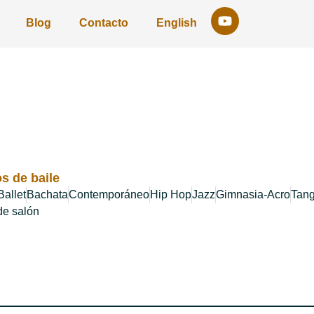
Blog
Contacto
English
os de baile
Ballet
Bachata
Contemporáneo
Hip Hop
Jazz
Gimnasia-Acro
Tan
de salón