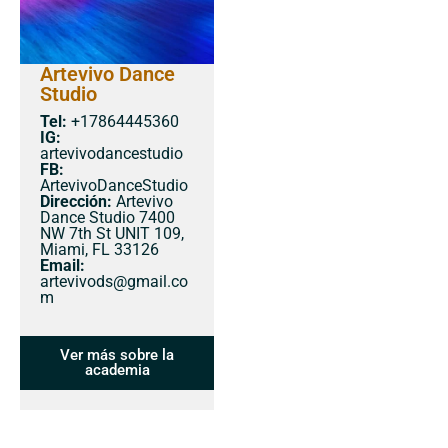
Artevivo Dance
Studio
Tel:
+17864445360
IG:
artevivodancestudio
FB:
ArtevivoDanceStudio
Dirección:
Artevivo
Dance Studio 7400
NW 7th St UNIT 109,
Miami, FL 33126
Email:
artevivods@gmail.co
m
Ver más sobre la
academia