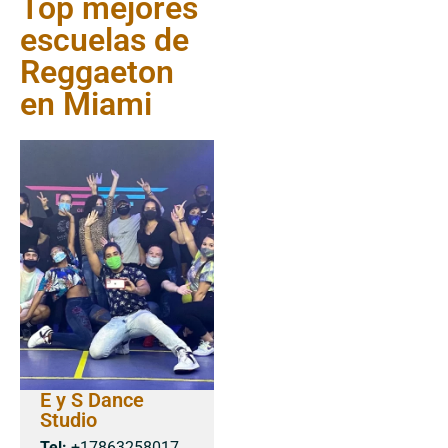
Top mejores
escuelas de
Reggaeton
en Miami
E y S Dance
Studio
Tel:
+17863258017