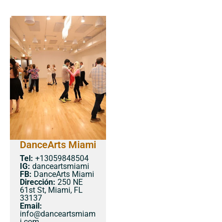
DanceArts Miami
Tel:
+13059848504
IG:
danceartsmiami
FB:
DanceArts Miami
Dirección:
250 NE
61st St, Miami, FL
33137
Email:
info@danceartsmiam
i.com